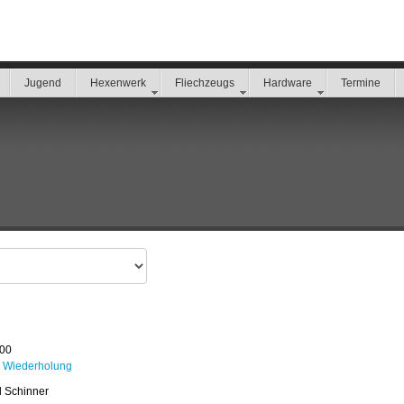
Jugend
Hexenwerk
Fliechzeugs
Hardware
Termine
:00
 Wiederholung
l Schinner