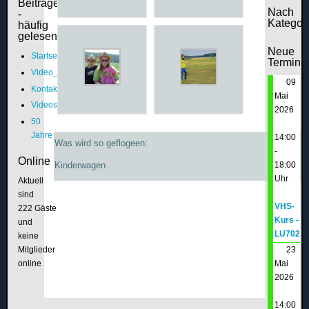
Beiträge
Nach
-
Kategor
häufig
gelesen
Neue
Startseite
Termine
Video_Platz
09
Kontakt
Mai
Videos_50
2026
50
Jahre
14:00
Was wird so geflogeen:
-
Online
18:00
Kinderwagen
Uhr
Aktuell
sind
VHS-
222 Gäste
Kurs -
und
LU702
keine
Mitglieder
23
online
Mai
2026
14:00