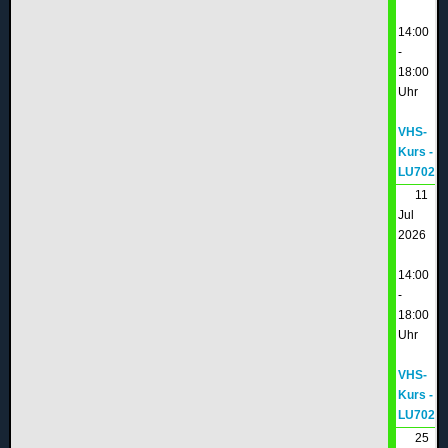
14:00
-
18:00
Uhr
VHS-
Kurs -
LU702
11
Jul
2026
14:00
-
18:00
Uhr
VHS-
Kurs -
LU702
25