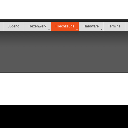
Jugend
Hexenwerk
Fliechzeugs
Hardware
Termine
.