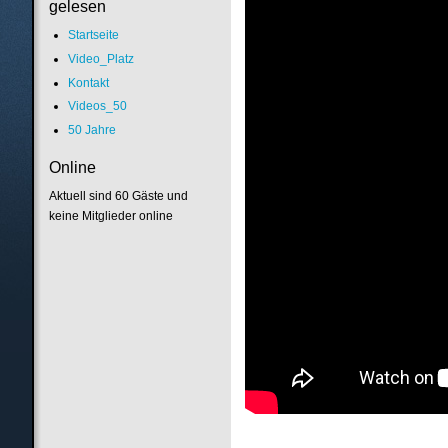
gelesen
Startseite
Video_Platz
Kontakt
Videos_50
50 Jahre
Online
Aktuell sind 60 Gäste und
keine Mitglieder online